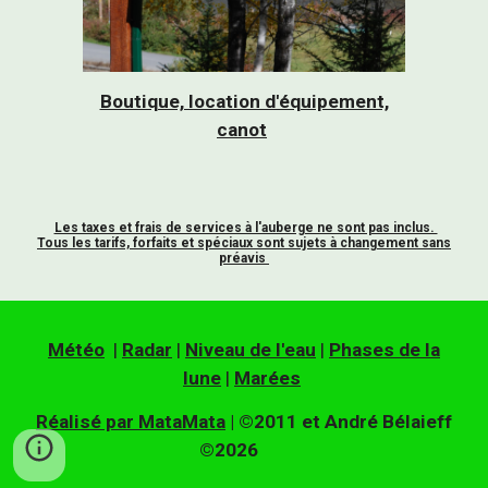
Boutique, location d'équipement,
canot
Les taxes et frais de services à l'auberge ne sont pas inclus.
Tous les tarifs, forfaits et spéciaux sont sujets à changement sans
préavis
Météo
|
Radar
|
Niveau de l'eau
|
Phases de la
lune
|
Marées
Réalisé par MataMata
| ©2011 et André Bélaieff
©2026