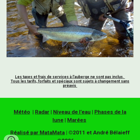
Les taxes et frais de services à l'auberge ne sont pas inclus.
Tous les tarifs, forfaits et spéciaux sont sujets à changement sans
préavis
Météo
|
Radar
|
Niveau de l'eau
|
Phases de la
lune
|
Marées
Réalisé par MataMata
| ©2011 et André Bélaieff